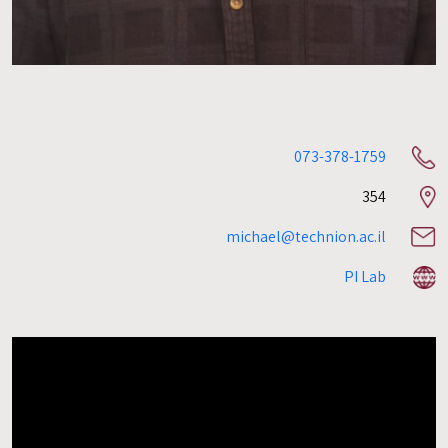
073-378-1759
354
Room
number
michael@technion.ac.il
PI Lab