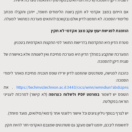
לסגנית דיקן להסמכה (ורכזת המילואים בפקולטה) להתאמת מערכת אישית.
אם הייתם במצב אקדמי לא תקין בשנת הלימודים תשפד, ייתכן ותקבלו מכתב
מלימודי הסמכה. לא תוזמנו לדיון אולם נבקשכם להתאים מערכת כמתואר למעלה.
הוזמנת לפגישת יעוץ עקב מצב אקדמי לא תקין
מטרת הדיון היא התקדמות בדרישות התואר לפי התקנות האקדמיות בטכניון.
המערכת שתקבע במהלך הדיון היא מערכת מחייבת ואין לשנותה אלא באישורה של
סגנית דיקן להסמכה.
כהכנה לפגישה, סטודנטים שהוזמנו לדיון יורידו טופס תוכנית מחייבת מאתר לימודי
הסמכה:
https://techmvs.technion.ac.il:3443/cics/wmn/wmndiun?abdizpns
. את
הטופס יש לשמור
בפורמט
PDF
ולשלוח כצרופה
(לא קישור) למרכזת לענייני
הוראה בפקולטה.
יש לצרף בנוסף גיליון ציונים וכל אישור רלוונטי אחר (רפואי/מילואים, מועד מיוחד).
לתשומת ליבכם, יוזמנו לשם מעקב גם סטודנטים שמצבם האקדמי חזר להיות תקין.