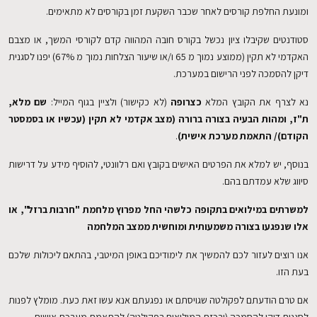
ומונעת החלפת קורסים לאחר שכבר השקעת זמן בקורסים לא מתאימים.
סטודנטים שקיבלו ציון נכשל בקורס חובה המהווה קדם לקורסי המשך, או מצבם
EN
האקדמי לא תקין (ממוצע נמוך מ 65 ו/או שיעור הצלחות נמוך מ 67%) יפנו לסגנית
דיקן להסמכה לפני הרישום במערכת.
נא לצרף את הקובץ המלא
כצרופה
(לא כקישור) ולציין בגוף המייל:
שם מלא,
ת"ז, ומהות הבעיה בצורה ברורה (מצב אקדמי לא תקין (עכשיו או בסמסטר
הקודם)/ התאמת מערכת אישית)
.
בנוסף, יש למלא את הפרטים האישים בקובץ ואם רלוונטי, להוסיף מידע על דרישות
סיווג שלא עמדתם בהם.
למשרתים במילואים בתקופה כלשהי החל מפרוץ מלחמת "חרבות ברזל", או
אלו שנפגעו בצורה משמעותית ומוחשית ממצב המלחמה
אנו רוצים לעזור לכם להמשיך את לימודיכם באופן המיטבי, בהתאם ליכולות שלכם
בעת הזו.
אם טרם הודעתם לפקולטה שגויסתם או נפגעתם אנא עשו זאת כעת. מומלץ לפנות