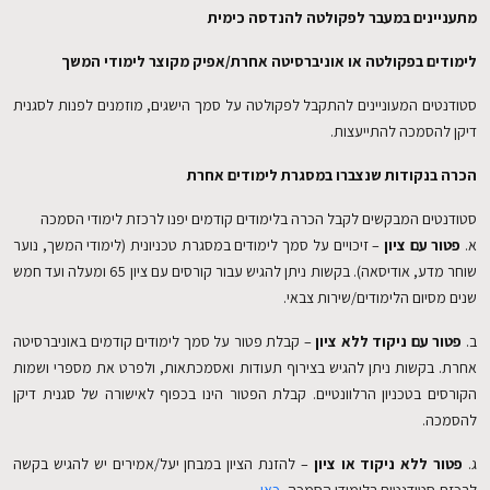
מתעניינים במעבר לפקולטה להנדסה כימית
לימודים בפקולטה או אוניברסיטה אחרת/אפיק מקוצר לימודי המשך
סטודנטים המעוניינים להתקבל לפקולטה על סמך הישגים, מוזמנים לפנות לסגנית
דיקן להסמכה להתייעצות.
הכרה בנקודות שנצברו במסגרת לימודים אחרת
סטודנטים המבקשים לקבל הכרה בלימודים קודמים יפנו לרכזת לימודי הסמכה
א.
פטור עם ציון
– זיכויים על סמך לימודים במסגרת טכניונית (לימודי המשך, נוער
שוחר מדע, אודיסאה). בקשות ניתן להגיש עבור קורסים עם ציון 65 ומעלה ועד חמש
שנים מסיום הלימודים/שירות צבאי.
ב.
פטור עם ניקוד ללא ציון
– קבלת פטור על סמך לימודים קודמים באוניברסיטה
אחרת. בקשות ניתן להגיש בצירוף תעודות ואסמכתאות, ולפרט את מספרי ושמות
הקורסים בטכניון הרלוונטיים. קבלת הפטור הינו בכפוף לאישורה של סגנית דיקן
להסמכה.
ג.
פטור ללא ניקוד או ציון
– להזנת הציון במבחן יעל/אמירים יש להגיש בקשה