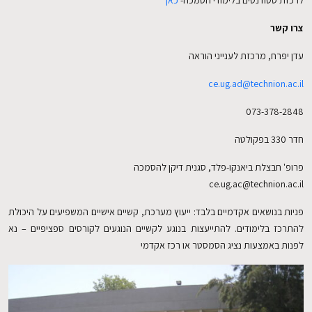
לרכזת סטודנטים בלימודי הסמכה-
כאן
צרו קשר
עדן יפרח, מרכזת לענייני הוראה
ce.ug.ad@technion.ac.il
073-378-2848
חדר 330 בפקולטה
פרופ' חבצלת ביאנקו-פלד, סגנית דיקן להסמכה
ce.ug.ac@technion.ac.il
פניות בנושאים אקדמיים בלבד: ייעוץ מערכת, קשיים אישיים המשפיעים על היכולת
להתרכז בלימודים. להתייעצות בנוגע לקשיים הנוגעים לקורסים ספציפיים – נא
לפנות באמצעות נציג הסמסטר או רכז אקדמי