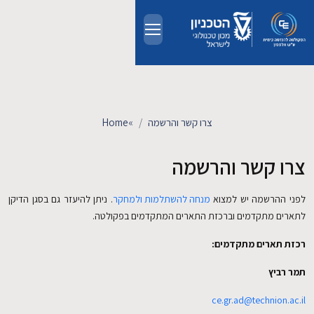
Skip to main conten
אודות
אנשים
צרו קשר והרשמה
»
Home
לימודים
צרו קשר והרשמה
מחקר
לפני ההרשמה יש למצוא
מנחה להשתלמות ולמחקר
. ניתן להיעזר גם בסגן הדיקן
לתארים מתקדמים וברכזת התארים המתקדמים בפקולטה.
חדשות ואירועים
רכזת תארים מתקדמים:
קשרי תעשייה
תמר רביץ
ce.gr.ad@technion.ac.il
צרו קשר