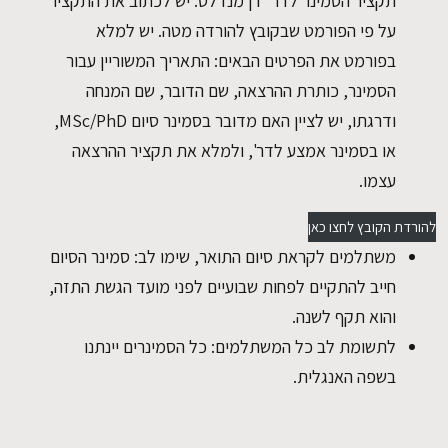
תקציר הסמינר לדר' דן מנדלס. יש לכתוב את התקציר
על פי הפורמט שבקובץ להורדה מטה. יש למלא
בפורמט את הפרטים הבאים: התאריך המשוריין עבור
הסמינר, כותרת ההרצאה, שם הדובר, שם המנחה
ודרגתו, יש לציין האם מדובר בסמינר סיום MSc/PhD,
או בסמינר אמצע לדר', ולמלא את תקציר ההרצאה
עצמו.
להורדת הקובץ לחצו כאן
משתלמים לקראת סיום התואר, שימו לב: סמינר הסיום
חייב להתקיים לפחות שבועיים לפני מועד הגשת התזה,
והוא תקף לשנה.
לתשומת לב כל המשתלמים: כל הסמינרים יינתנו
בשפה האנגלית.