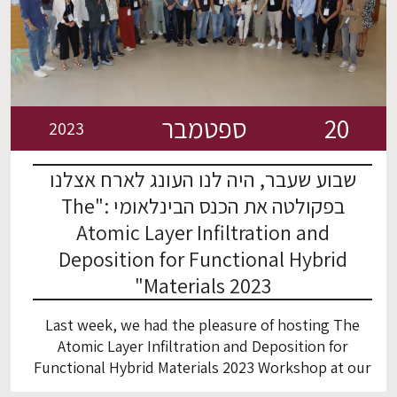
https://www.technion-ecotech2024.org/ What can
you expect? Defining challenges effectively
Reviewing cutting-edge solutions Exploring new
pathways for academic-business […]
20
ספטמבר
2023
שבוע שעבר, היה לנו העונג לארח אצלנו
בפקולטה את הכנס הבינלאומי :"The
Atomic Layer Infiltration and
Deposition for Functional Hybrid
Materials 2023"
Last week, we had the pleasure of hosting The
Atomic Layer Infiltration and Deposition for
Functional Hybrid Materials 2023 Workshop at our
faculty, led by our very own – Associate Professor