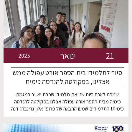
מיוחדת לצוות כרמל אולפינים, אוהד נהרי ואלי ויסוצקי על
סיור […]
21
ינואר
2025
סיור לתלמידי בית הספר אורט עפולה ממש
אצלינו, בפקולטה להנדסה כימית
שמחנו לארח ביום שני את תלמידי שכבת יא-יב במגמת
כימיה מבית הספר אורט עפולה אצלנו בפקולטה להנדסה
כימית! התלמידים שמעו הרצאה של פרופ' אלון גרינברג דנה
על מחקרו המרתק ועל הלימודים בפקולטה להנדסה כימית.
בהמשך, ביקרו במעבדות מחקר בהן המשתלמות אושרת,
סיון וכפיר סיפרו על המחקרים פורצי הדרך המתנהלים