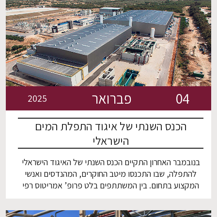
04
פברואר
2025
הכנס השנתי של איגוד התפלת המים
הישראלי
בנובמבר האחרון התקיים הכנס השנתי של האיגוד הישראלי
להתפלה, שבו התכנסו מיטב החוקרים, המהנדסים ואנשי
המקצוע בתחום. בין המשתתפים בלט פרופ’ אמריטוס רפי
סמיט, חבר סגל הפקולטה להנדסה כימית, אשר תרם רבות
למחקר ולקידום תחום ההתפלה בישראל.