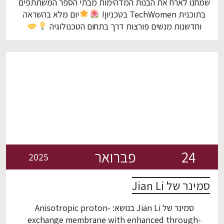
שמחנו לארח את הבנות המדהימות מבתי הספר המשתתפים
בתוכנית TechWomen בטכניון!
יום מלא בהשראה
וחדשנות מנשים פורצות דרך בתחום הטכנולוגיה
מחכים לראות לאן עוד תגיעו!
בטוחים שעוד ניפגש
24
פברואר
2025
סמינר של Jian Li
סמינר של Jian Li בנושא: Anisotropic proton-
exchange membrane with enhanced through-