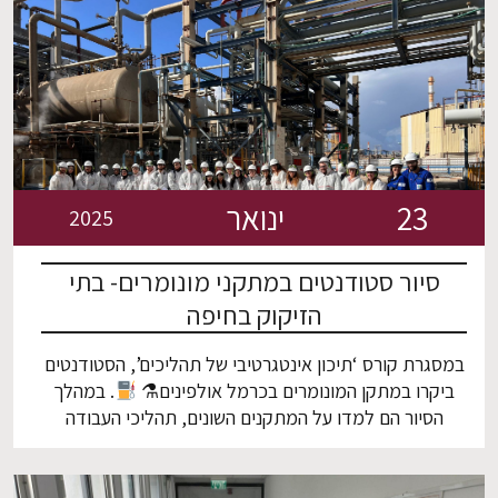
23
ינואר
2025
סיור סטודנטים במתקני מונומרים- בתי
הזיקוק בחיפה
במסגרת קורס ‘תיכון אינטגרטיבי של תהליכים’, הסטודנטים
ביקרו במתקן המונומרים בכרמל אולפינים⚗
. במהלך
הסיור הם למדו על המתקנים השונים, תהליכי העבודה
שלהם, והחשיבות של האנרגיה בתעשייה. הסיור כלל גם
היכרות מקרוב עם התשתיות המרשימות במפעל והבנה
מעמיקה יותר של תחום האנרגיה והתעשייה הכימית. תודה