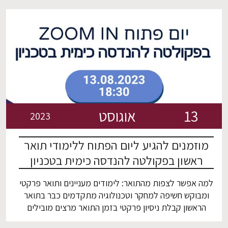
Tamar Segal-Peretz, who was an integral part of
the organizing committee. It was a remarkable
four-day event. With 80 participants, 4 tutorials,
30 oral […]
13
אוגוסט
2023
מוזמנים להגיע ליום הפתוח ללימודי תואר
ראשון בפקולטה להנדסה כימית בטכניון
למה אפשר לצפות מהתואר: לימודים מעניינים ותואר פרקטי
ומבוקש חשיפה למחקר וטכנולוגיה מתקדמים כבר בתואר
הראשון קבלת ניסיון פרקטי בזמן התואר מרצים מובילים
בעלי שם עולמי בתחומם קבלת כלים שיעזרו לכם להשתלב