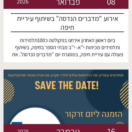
08
פברואר
2026
אירוע "מדברים הנדסה" בשיתוף עיריית
חיפה
ביום ראשון האחרון אירחנו בפקולטה כ100תלמידות
ותלמידים מכיתות י"א- י"ב מבתי הספר בחיפה, בשיתוף
פעולה עם עיריית חיפה, במסגרת יום "מדברים הנדסה". את
הסיור פתח ד"ר אסף זינגר בהרצאה מרתקת על
ננוטכנולוגיה ומחקרים ממעבדתו, והתלמידים הביעו עניין רב
ושאלו שאלות רבות. לאחר מכן המשיך היום בהרצאתה של
סיון ארבר רביב על מהי הנדסה כימית ותפקידיו […]
16
נובמבר
2025