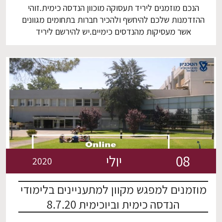
הנכם מוזמנים ליריד תעסוקה מוכוון הנדסה כימית.זוהי
ההזדמנות שלכם להיחשף ולהכיר חברות בתחומים מגוונים
אשר מעסיקות מהנדסים כימיים.יש להירשם ליריד
בלינק:https://forms.gle/9W7ZuyjYTXAWBgDF9היריד
יתקיים באופן מקוון.לינק לזום ישלח למי שיירשם מראש.
08
יולי
2020
מוזמנים למפגש מקוון למתעניינים בלימודי
הנדסה כימית וביוכימית 8.7.20