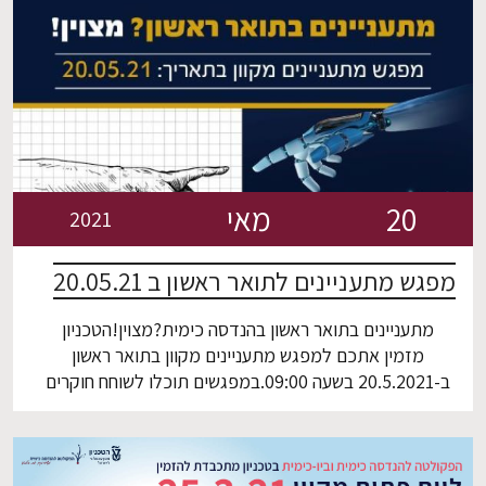
20
מאי
2021
מפגש מתעניינים לתואר ראשון ב 20.05.21
מתעניינים בתואר ראשון בהנדסה כימית?מצוין!הטכניון
מזמין אתכם למפגש מתעניינים מקוון בתואר ראשון
ב-20.5.2021 בשעה 09:00.במפגשים תוכלו לשוחח חוקרים
וסטודנטים מהפקולטה שלנו.אנחנו מזמינים אתכם להירשם
ולהצטרף אלינו למפגשי הזום.מפגשים ייחודיים גם בנושא
מכינת הטכניון, רישום וקבלה, מעונות, מלגות ועוד.להרשמה
למפגש – לחצו כאן