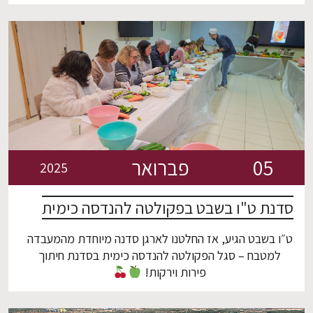
מרגש מאוד לפגוש את דור העתיד של המהנדסים הכימיים
והביוכימיים, ולראות את ההתלהבות והעניין שלהם בתחום.
05
פברואר
2025
סדנת ט"ו בשבט בפקולטה להנדסה כימית
ט״ו בשבט הגיע, אז החלטנו לארגן סדנה מיוחדת מהמעבדה
למטבח – סגל הפקולטה להנדסה כימית בסדנת חיתוך
פירות וירקות!