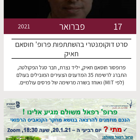
17
פברואר
2021
סרט דוקומנטרי בהשתתפות פרופ' חוסאם
חאיק
פרופסור חוסאם חאיק, יליד נצרת, חבר סגל הפקולטה,
התברג לרשימת 35 המדענים הצעירים המובילים בעולם
(לפי MIT) ואוחז בשורה מרשימה של פרסים עולמיים.
תהילתו העולמית הגיעה בעיקר בזכות ההמצאה שלו הNa-
Nose, אף אלקטרוני ננומטרי שמאבחן סרטן בשניות בודדות.
אלא שלצד ההישגים שלו, הפרופ׳ המצליח חי גם בקונפליקט
זהות מתמשך, שמביא אותו לגייס את הצלחתו לשינוי […]