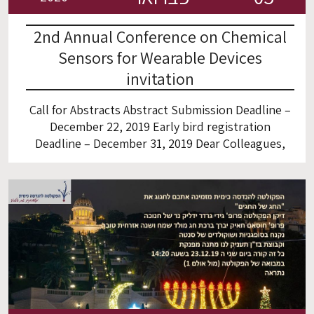
2nd Annual Conference on Chemical
Sensors for Wearable Devices
invitation
Call for Abstracts Abstract Submission Deadline –
December 22, 2019 Early bird registration
Deadline – December 31, 2019 Dear Colleagues,
We invite you to take part in the 2nd Annual
Conference on Chemical Sensors for Wearable
Devices that will be held at the Technion – IIT
(Haifa, Israel) on 5-6 February 2020. The
conference topics will focus […]