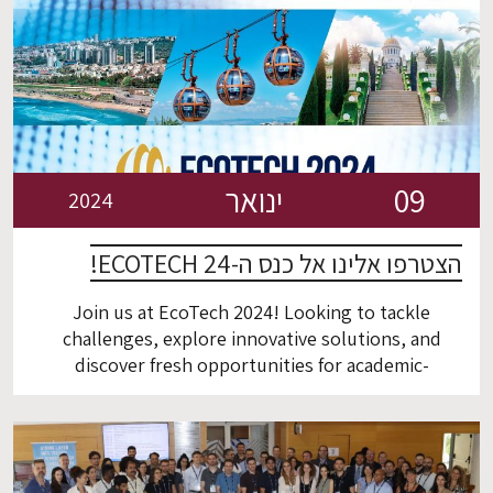
במעבדות הפקולטה. את הסיור חתמו בשיחה […]
09
ינואר
2024
הצטרפו אלינו אל כנס ה-ECOTECH 24!
Join us at EcoTech 2024! Looking to tackle
challenges, explore innovative solutions, and
discover fresh opportunities for academic-
industry collaboration? We're excited to
announce the upcoming international conference,
EcoTech 2024, where we'll delve deep into the
world of university-industry collaboration.