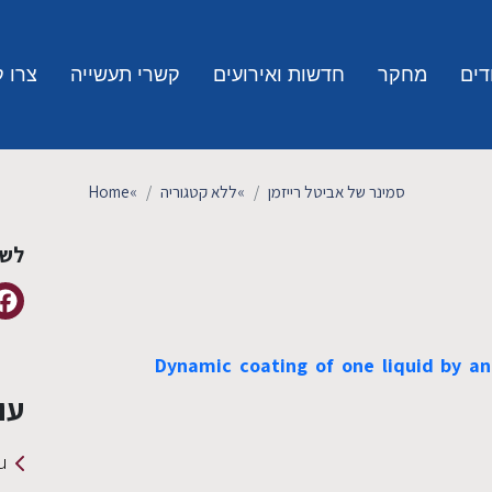
דים
מחקר
חדשות ואירועים
קשרי תעשייה
צרו 
סמינר של אביטל רייזמן
»
ללא קטגוריה
»
Home
לשי
Dynamic coating of one liquid by a
עו
u