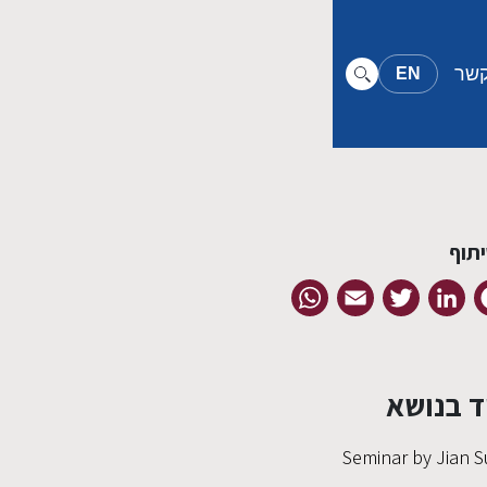
קשר
EN
תוף
WhatsApp
Email
Twitter
LinkedIn
Facebook
ד בנושא
Seminar by Jian S