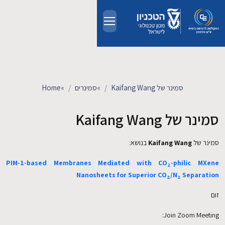
Skip to main conten
אודות
אנשים
סמינר של Kaifang Wang
»
סמינרים
»
Home
לימודים
סמינר של Kaifang Wang
מחקר
סמינר של
Kaifang Wang
בנושא:
PIM-1-based Membranes Mediated with CO
-philic MXene
2
חדשות ואירועים
Nanosheets for Superior CO
/N
Separation
2
2
קשרי תעשייה
זום
Join Zoom Meeting:
צרו קשר