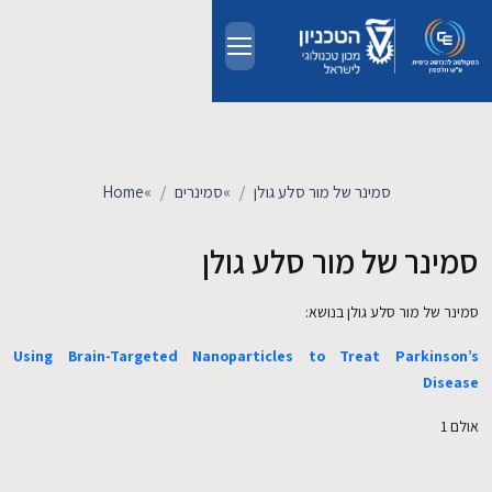
Skip to main conten
אודות
אנשים
סמינר של מור סלע גולן
»
סמינרים
»
Home
לימודים
סמינר של מור סלע גולן
מחקר
סמינר של מור סלע גולן בנושא:
Using Brain-Targeted Nanoparticles to Treat Parkinson’s
חדשות ואירועים
Disease
קשרי תעשייה
אולם 1
צרו קשר