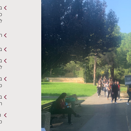
ב
כי
ל
תמ
בי
בר
ל
ב
פ
בר
הצ
ה
מ