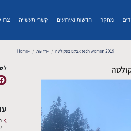
דים
מחקר
חדשות ואירועים
קשרי תעשייה
צרו 
tech women 2019 אצלנו בפקולטה
»
חדשות
»
Home
לשי
עו
ב
ל