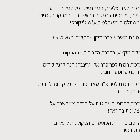
רכות לעדן אלעזר, סטודנטית בפקולטה להנדסה
מית, על זכייתה במקום הראשון ביום המחקר הטכניוני
משתלמים ומשתלמות ע"ש ג'ייקובס!
ונות מאירוע צהרי דיקן שהתקיים ב 10.6.2026
קור מקצועי בחברת התרופות Unipharm
כות חמות לפרופ"ח אלון גרינברג דנה לרגל קידומו
דרגת פרופסור חבר!
רכות חמות לפרופ"ח שאדי פרח, לרגל קידומו לדרגת
רופסור חבר!
כות לפרופ"ח עוז גזית על קבלת ציון לשבח על
טיינות בהוראה!
זוכים בתחרות הפוסטרים הפקולטית לתארים
תקדמים