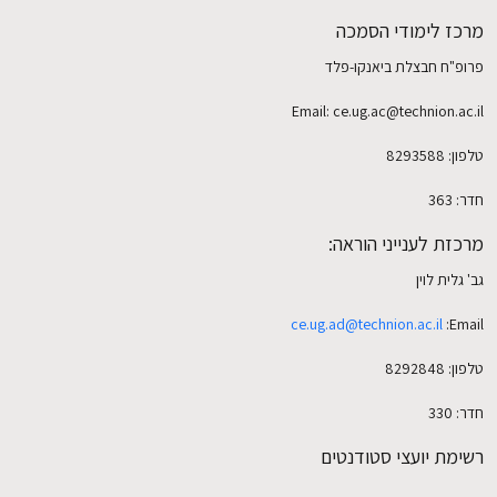
מרכז לימודי הסמכה
פרופ"ח חבצלת ביאנקו-פלד
EN
Email: ce.ug.ac@technion.ac.il
טלפון: 8293588
חדר: 363
מרכזת לענייני הוראה:
גב' גלית לוין
ce.ug.ad@technion.ac.il
Email:
טלפון: 8292848
חדר: 330
רשימת יועצי סטודנטים