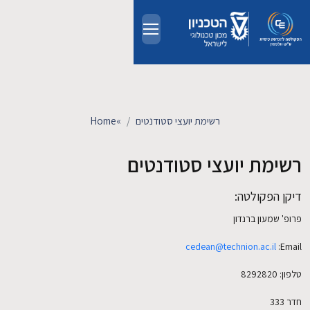
Skip to main conten
אודות
אנשים
רשימת יועצי סטודנטים
»
Home
לימודים
רשימת יועצי סטודנטים
מחקר
דיקן הפקולטה:
פרופ' שמעון ברנדון
חדשות ואירועים
cedean@technion.ac.il
Email:
קשרי תעשייה
טלפון: 8292820
חדר 333
צרו קשר