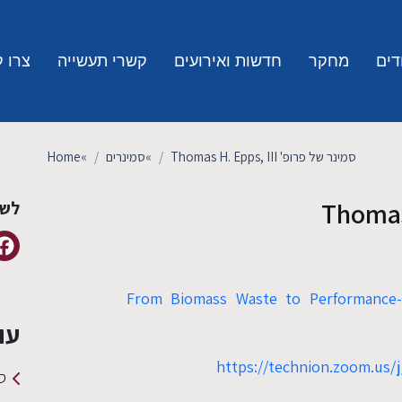
דים
מחקר
חדשות ואירועים
קשרי תעשייה
צרו 
סמינר של פרופ' Thomas H. Epps, III
»
סמינרים
»
Home
לשי
From Biomass Waste to Performance-A
עו
https://technion.zoom.us/
סמינ