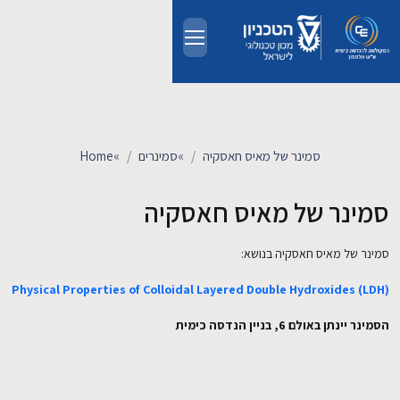
Skip to main conten
אודות
אנשים
סמינר של מאיס חאסקיה
»
סמינרים
»
Home
לימודים
סמינר של מאיס חאסקיה
מחקר
סמינר של מאיס חאסקיה בנושא:
Physical Properties of Colloidal Layered Double Hydroxides (LDH)
חדשות ואירועים
הסמינר יינתן באולם 6, בניין הנדסה כימית
קשרי תעשייה
צרו קשר