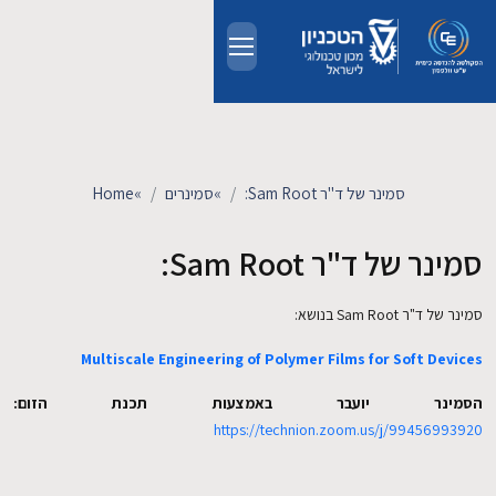
Skip to main conten
אודות
אנשים
סמינר של ד"ר Sam Root:
»
סמינרים
»
Home
לימודים
סמינר של ד"ר Sam Root:
מחקר
סמינר של ד"ר Sam Root בנושא:
Multiscale Engineering of Polymer Films for Soft Devices
חדשות ואירועים
הסמינר יועבר באמצעות תכנת הזום:
קשרי תעשייה
https://technion.zoom.us/j/99456993920
צרו קשר