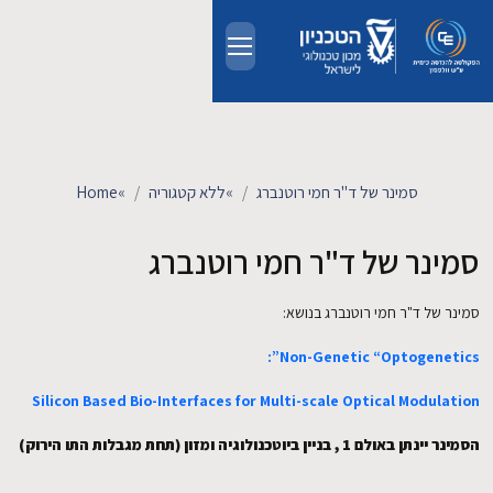
Skip to main conten
אודות
אנשים
סמינר של ד"ר חמי רוטנברג
»
ללא קטגוריה
»
Home
לימודים
סמינר של ד"ר חמי רוטנברג
מחקר
סמינר של ד"ר חמי רוטנברג בנושא:
Non-Genetic “Optogenetics”:
חדשות ואירועים
Silicon Based Bio-Interfaces for Multi-scale Optical Modulation
קשרי תעשייה
הסמינר יינתן באולם 1 , בניין ביוטכנולוגיה ומזון (תחת מגבלות התו הירוק)
צרו קשר