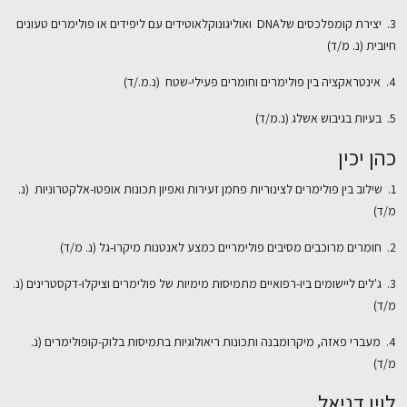
3. יצירת קומפלכסים שלDNA ואוליגונוקלאוטידים עם ליפידים או פולימרים טעונים
חיובית (נ. מ/ד)
4. אינטראקציה בין פולימרים וחומרים פעילי-שטח (נ.מ./ד)
5. בעיות בגיבוש אשלג (נ.מ/ד)
כהן יכין
1. שילוב בין פולימרים לצינוריות פחמן זעירות ואפיון תכונות אופטו-אלקטרוניות (נ.
מ/ד)
2. חומרים מרוכבים מסיבים פולימריים כמצע לאנטנות מיקרו-גל (נ. מ/ד)
3. ג'לים ליישומים ביו-רפואיים מתמיסות מימיות של פולימרים וציקלו-דקסטרינים (נ.
מ/ד)
4. מעברי פאזה, מיקרומבנה ותכונות ריאולוגיות בתמיסות בלוק-קופולימרים (נ.
מ/ד)
לוין דניאל