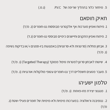
5. מיחזור כלור בתהליך שריפה של P.V.C. (נ.מ.)
חאיק חוסאם
1. פיתוח ואפיון מערכות אף אלקטרוני מבוססות ננו-חומרים (נ. מ/ד)
2. פיתוח ואפיון התקנים וחיישנים כימיים מבוססי ננו-חומרים (נ.ד)
3. אבחון מחלות (סרטניות ולא-סרטניות) באמצעות ביו-סמנים ו-/או בדיקות נשיפה
(נ. מ/ד)
4. שיטות לאבחון סרטן למטרות טיפול ממוקד (Targeted Therapy) (נ. מ/ד)
5. מעבר מטעים חשמליים דרך ננו-חומרים עטופי מולקולות אורגניות (נ. מ/ד)
טלמון ישעיהו
1. מנגנוני יצירת מזו-פאזות (נ. מ/ד)
2. ננומיבנה וראולוגיה במערכות מימיות ולא-מימיות של חומרים פעילי-שטח (נ.
מ/ד)