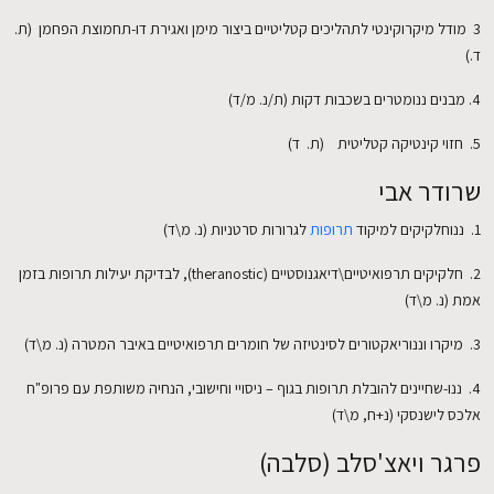
3 מודל מיקרוקינטי לתהליכים קטליטיים ביצור מימן ואגירת דו-תחמוצת הפחמן (ת.
ד.)
4. מבנים ננומטרים בשכבות דקות (ת/נ. מ/ד)
5. חזוי קינטיקה קטליטית (ת. ד)
שרודר אבי
1. ננוחלקיקים למיקוד
תרופות
לגרורות סרטניות (נ. מ\ד)
2. חלקיקים תרפואיטיים\דיאגנוסטיים (theranostic), לבדיקת יעילות תרופות בזמן
אמת (נ. מ\ד)
3. מיקרו וננוריאקטורים לסינטיזה של חומרים תרפואיטיים באיבר המטרה (נ. מ\ד)
4. ננו-שחיינים להובלת תרופות בגוף – ניסויי וחישובי, הנחיה משותפת עם פרופ"ח
אלכס לישנסקי (נ+ח, מ\ד)
פרגר ויאצ'סלב (סלבה)