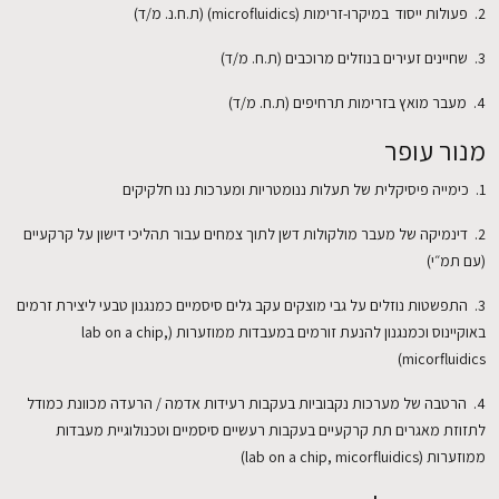
2. פעולות ייסוד במיקרו-זרימות (microfluidics) (ת.ח.נ. מ/ד)
3. שחיינים זעירים בנוזלים מרוכבים (ת.ח. מ/ד)
4. מעבר מואץ בזרימות תרחיפים (ת.ח. מ/ד)
מנור עופר
1. כימייה פיסיקלית של תעלות ננומטריות ומערכות ננו חלקיקים
2. דינמיקה של מעבר מולקולות דשן לתוך צמחים עבור תהליכי דישון על קרקעיים
(עם תמ״י)
3. התפשטות נוזלים על גבי מוצקים עקב גלים סיסמיים כמנגנון טבעי ליצירת זרמים
באוקיינוס וכמנגנון להנעת זורמים במעבדות ממוזערות (lab on a chip,
micorfluidics)
4. הרטבה של מערכות נקבוביות בעקבות רעידות אדמה / הרעדה מכוונת כמודל
לתזוזת מאגרים תת קרקעיים בעקבות רעשיים סיסמיים וטכנולוגיית מעבדות
ממוזערות (lab on a chip, micorfluidics)