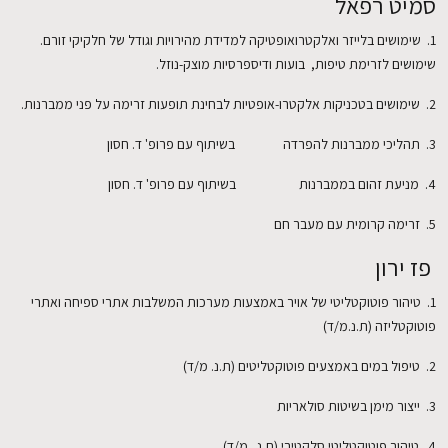
סמיט רפאל
1. שימושים בלייזר ואלקטרואופטיקה למדידת מהירויות וגודל של חלקיקי זורם.
שימושים לזרימת טיפות, בועות ודיספרסיות מוצק-נוזל.
2. שימושים בטכניקות אלקטרו-אופטיות לבחינת תופעות זרימה על פני ממברנות.
3. תהליכי ממברנות להפרדה בשיתוף עם פרופ' ד. חסון
4. מניעת זהום בממברנות בשיתוף עם פרופ' ד. חסון
5. זרימה קרומית עם מעבר חם
פז ירון
1. טיהור פוטוקטליטי של אויר באמצעות מערכות המשלבות אתרי ספיחה ואתרי
פוטוקטליזה (ת.נ.מ/ד)
2. טיפול במים באמצעים פוטוקטליטים (ת.נ. מ/ד)
3. ייצור מימן בשיטות סולאריות
4. טיהור פוטוקטליטי סלקטיבי (ת.נ. מ/ד)