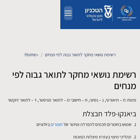
Skip to main conten
אודות
אנשים
רשימת נושאי מחקר לתואר גבוה לפי מנחים
»
Home
לימודים
רשימת נושאי מחקר לתואר גבוה לפי
מנחים
מחקר
מינוח: ת – תיאורטי, נ – נסיוני, ח – חישובי מ – לתואר מגיסטר, ד – לתואר דוקטור
חדשות ואירועים
ביאנקו-פלד חבצלת
קשרי תעשייה
1. שמוש בחומרים חכמים להפרדה וטיהור של
חומרים
ביולוגיים
2. תהליכי מיצוי בעזרת מיצלות הפוכות
צרו קשר