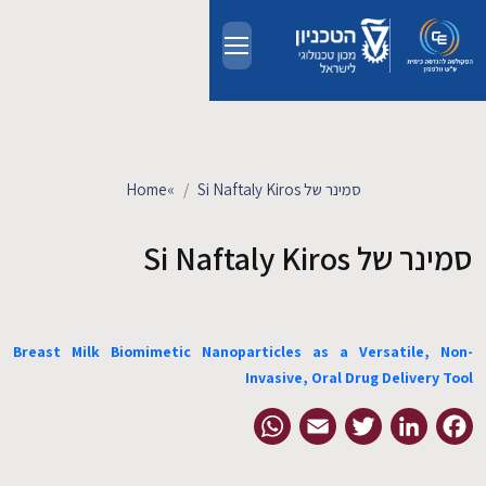
Skip to main conten
אודות
אנשים
סמינר של Si Naftaly Kiros
»
Home
לימודים
סמינר של Si Naftaly Kiros
מחקר
Breast Milk Biomimetic Nanoparticles as a Versatile, Non-
חדשות ואירועים
Invasive, Oral Drug Delivery Tool
קשרי תעשייה
WhatsApp
Email
Twitter
LinkedIn
Facebook
צרו קשר