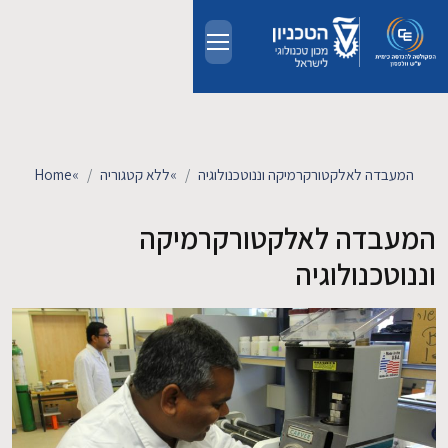
Skip to main conten
אודות
אנשים
המעבדה לאלקטורקרמיקה וננוטכנולוגיה
»
ללא קטגוריה
»
Home
לימודים
המעבדה לאלקטורקרמיקה
וננוטכנולוגיה
מחקר
חדשות ואירועים
קשרי תעשייה
צרו קשר