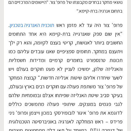
נושאי מחקר נבחרים מקבוצתו של פרופ' צור. "היישומים המרכזיים הם
בתחום אנרגיה ברת-קיימא."
פרופ' צור היה עד לא מזמן ראש
תוכנית האנרגיה בטכניון
.
"אין שום ספק שאנרגייה ברת-קיימא היא אחד התחומים
החשובים ביותר לאנושות, קריטי בעצם לקיומה, והוא רק ילך
ויתעצם במחקר. תחומים ספציפיים שאנו עובדים עליהם כמו
תכונות טרנספורט בחומרים קרמיים ומדידות חשמליות
והאנליזה שלהן, ימשיכו לעניין לא מעט חוקרים בעולם ויש
לשער שיחדרו אליהם שיטות אנליזה חדשות." קבוצת המחקר
של פרופ' צור משתפת פעולה עם חוקרים רבים בארץ ובעולם,
בעיקר סביב שיטת האנליזה שפיתחו אצלם ובמומחיות שלהם
לגבי פגמים במוצקים. שיתופי פעולה מתמשכים כוללים
לדוגמא את פרופ' איגור לובומירסקי במכון וייצמן ופרופ' ניני
פרידס – ראש המחלקה לאנרגיה באוניברסיטה הטכנולוגית
של דנמרק DTU, במיוחד על תאי דלק מתחמוצות מוצקות