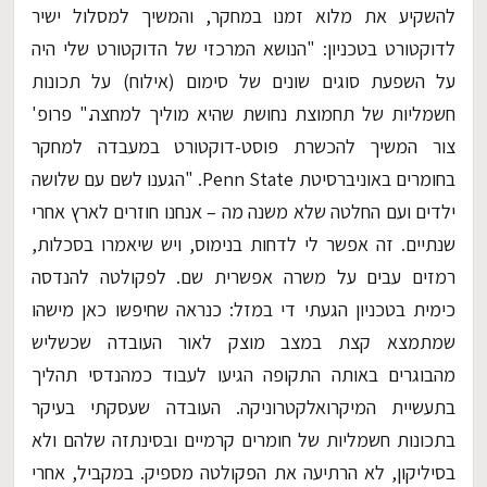
להשקיע את מלוא זמנו במחקר, והמשיך למסלול ישיר
לדוקטורט בטכניון: "הנושא המרכזי של הדוקטורט שלי היה
על השפעת סוגים שונים של סימום (אילוח) על תכונות
חשמליות של תחמוצת נחושת שהיא מוליך למחצה." פרופ'
צור המשיך להכשרת פוסט-דוקטורט במעבדה למחקר
בחומרים באוניברסיטת Penn State. "הגענו לשם עם שלושה
ילדים ועם החלטה שלא משנה מה – אנחנו חוזרים לארץ אחרי
שנתיים. זה אפשר לי לדחות בנימוס, ויש שיאמרו בסכלות,
רמזים עבים על משרה אפשרית שם. לפקולטה להנדסה
כימית בטכניון הגעתי די במזל: כנראה שחיפשו כאן מישהו
שמתמצא קצת במצב מוצק לאור העובדה שכשליש
מהבוגרים באותה התקופה הגיעו לעבוד כמהנדסי תהליך
בתעשיית המיקרואלקטרוניקה. העובדה שעסקתי בעיקר
בתכונות חשמליות של חומרים קרמיים ובסינתזה שלהם ולא
בסיליקון, לא הרתיעה את הפקולטה מספיק. במקביל, אחרי