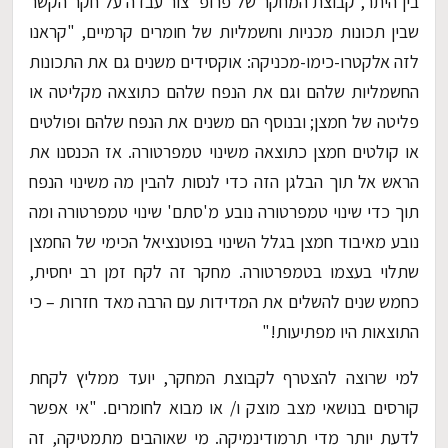
בין היתר, קבוצת המחקר של פרופ' צור עבדה על חקר הקשר
שבין תכונות מכניות וחשמליות של חומרים קרמיים, "קראנו
לזה אלקטרו-כימו-מכניקה: אוקסידים משנים גם את התכונות
החשמליות שלהם וגם את הנפח שלהם כתוצאה מקליטה או
פליטה של חמצן; ובנוסף הם משנים את הנפח שלהם ופולטים
או קולטים חמצן כתוצאה משינוי טמפרטורה. אז הכנסנו את
הראש אל תוך הבלגן הזה כדי לנסות להבין מה משינוי הנפח
תוך כדי שינוי טמפרטורה נובע מ'סתם' שינוי טמפרטורה ומה
נובע מאיבוד חמצן בגלל השינוי בפוטנציאל הכימי של החמצן
שתלוי בעצמו בטמפרטורה. מחקר זה לקח זמן רב יחסית,
כחמש שנים להשלים את המדידות עם הרבה מאד חזרות – כי
התוצאות היו מפתיעות!"
למי שרוצה להצטרף לקבוצת המחקר, יועד ממליץ לקחת
קורסים בנושאי מצב מוצק ו/ או מבוא לחומרים. "אי אפשר
לדעת יותר מדי תרמודינמיקה. מי שאוהבים מתמטיקה, זה