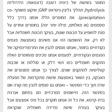
החומר בשיטות של כימיה רטובה (דוגמאות: הידרוליזה
hydrolysis; תהליך גליצין-ניטראט GNP; שיקוע משותף co-
precipitation). את החומרים הללו אנחנו בדרך כלל
מסממים (או מאלחים, מילה יותר יפה) בחומרים אחרים על
מנת להשפיע על תכונות שונות, בעיקר תכונות חשמליות אבל
לא רק. את ההשפעה הזו אנו משיגים באמצעות פגמים
נקודתיים בחומר, ואנחנו מנסים להבין את התרמודינמיקה של
הפגמים הנקודתיים. לפעמים אנחנו מכינים מהחומרים האלה
התקנים חשמליים כמו תאי דלק או סוללות או שכבות
קטליטיות להתקנים שונים. לצורך כך אנחנו מסנטרים את
האבקה, בין השאר באמצעות שיטות מתקדמות של הפעלת
שדה תוך כדי הסינטור – ואנחנו גם מנסים להבין מה קורה שם
בסינטור הזה. היישומים המרכזיים הם בתחום אנרגיה
ברת-קיימא. את כל זה אנחנו חוקרים בכל מיני אמצעים אבל
בעיקר בעזרת שיטת מדידה חשמלית שנקראת