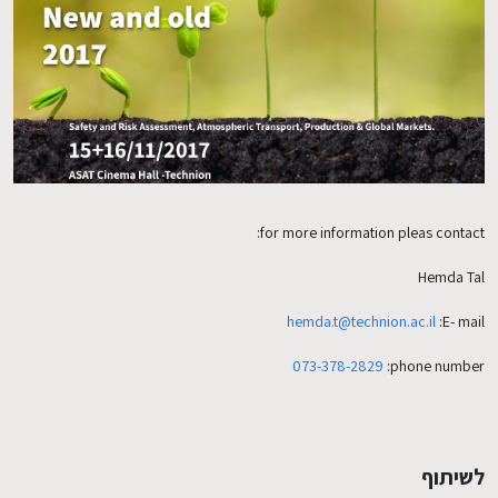
EN
for more information pleas contact:
Hemda Tal
hemda.t@technion.ac.il
E- mail:
073-378-2829
phone number:
לשיתוף