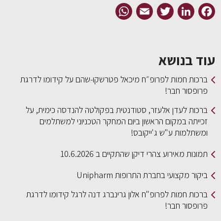
WhatsApp
Email
Twitter
LinkedIn
Facebook
עוד בנושא
ברכות חמות לפרופ״ח מיכאל פטרשקו-שהם על קידומו לדרגת
פרופסור חבר!
ברכות לעדן אלעזר, סטודנטית בפקולטה להנדסה כימית, על
זכייתה במקום הראשון ביום המחקר הטכניוני למשתלמים
ומשתלמות ע"ש ג'ייקובס!
תמונות מאירוע צהרי דיקן שהתקיים ב 10.6.2026
ביקור מקצועי בחברת התרופות Unipharm
ברכות חמות לפרופ"ח אלון גרינברג דנה לרגל קידומו לדרגת
פרופסור חבר!