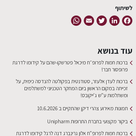
לשיתוף
WhatsApp
Email
Twitter
LinkedIn
Facebook
עוד בנושא
ברכות חמות לפרופ״ח מיכאל פטרשקו-שהם על קידומו לדרגת
פרופסור חבר!
ברכות לעדן אלעזר, סטודנטית בפקולטה להנדסה כימית, על
זכייתה במקום הראשון ביום המחקר הטכניוני למשתלמים
ומשתלמות ע"ש ג'ייקובס!
תמונות מאירוע צהרי דיקן שהתקיים ב 10.6.2026
ביקור מקצועי בחברת התרופות Unipharm
ברכות חמות לפרופ"ח אלון גרינברג דנה לרגל קידומו לדרגת