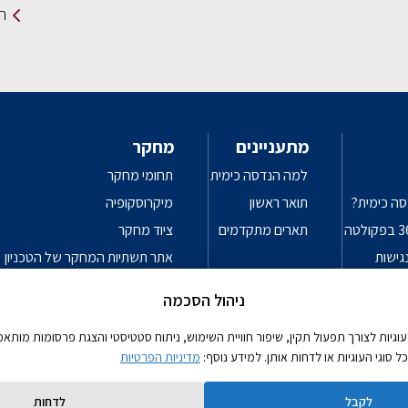
תמ
מתעניינים
מחקר
למה הנדסה כימית
תחומי מחקר
סה כימית?
תואר ראשון
מיקרוסקופיה
תארים מתקדמים
ציוד מחקר
גישות
אתר תשתיות המחקר של הטכניון
פרטיות
עקרונות מנחים לשימוש אחראי בכלי
ניהול הסכמה
יות לצורך תפעול תקין, שיפור חוויית השימוש, ניתוח סטטיסטי והצגת פרסומות מותאמו
סוגי העוגיות או לדחות אותן. למידע נוסף:
מדיניות הפרטיות
לקבל
לדחות