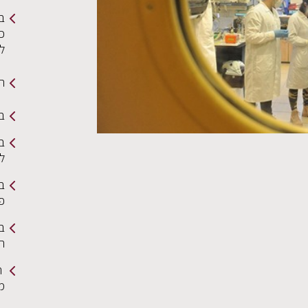
ב
כי
ל
תמ
בי
בר
ל
ב
פ
בר
הצ
ה
מ