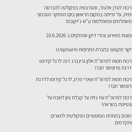
רכות לעדן אלעזר, סטודנטית בפקולטה להנדסה
מית, על זכייתה במקום הראשון ביום המחקר הטכניוני
משתלמים ומשתלמות ע"ש ג'ייקובס!
ונות מאירוע צהרי דיקן שהתקיים ב 10.6.2026
קור מקצועי בחברת התרופות Unipharm
כות חמות לפרופ"ח אלון גרינברג דנה לרגל קידומו
דרגת פרופסור חבר!
רכות חמות לפרופ"ח שאדי פרח, לרגל קידומו לדרגת
רופסור חבר!
כות לפרופ"ח עוז גזית על קבלת ציון לשבח על
טיינות בהוראה!
זוכים בתחרות הפוסטרים הפקולטית לתארים
תקדמים