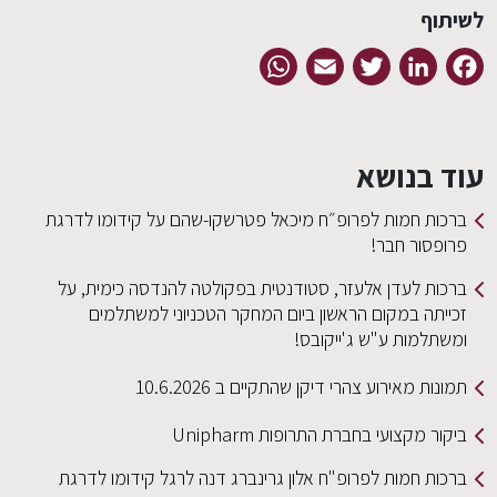
לשיתוף
WhatsApp
Email
Twitter
LinkedIn
Facebook
עוד בנושא
ברכות חמות לפרופ״ח מיכאל פטרשקו-שהם על קידומו לדרגת
פרופסור חבר!
ברכות לעדן אלעזר, סטודנטית בפקולטה להנדסה כימית, על
זכייתה במקום הראשון ביום המחקר הטכניוני למשתלמים
ומשתלמות ע"ש ג'ייקובס!
תמונות מאירוע צהרי דיקן שהתקיים ב 10.6.2026
ביקור מקצועי בחברת התרופות Unipharm
ברכות חמות לפרופ"ח אלון גרינברג דנה לרגל קידומו לדרגת