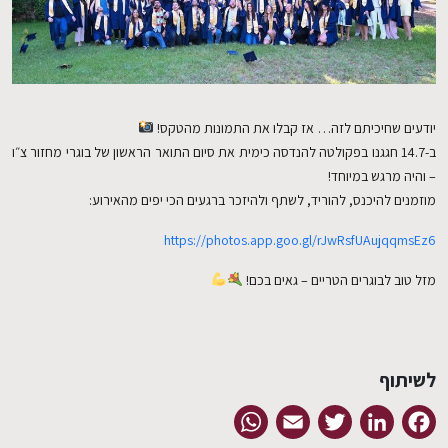
EN
יודעים שחיכיתם לזה… אז קבלו את התמונות מהטקס!
ב-14.7 חגגנו בפקולטה להנדסה כימית את סיום התואר הראשון של בוגרי מחזור צ״ו
– והיה מרגש במיוחד!
מוזמנים להיכנס, להוריד, לשתף ולהיזכר ברגעים הכי יפים מהאירוע:
https://photos.app.goo.gl/rJwRsfUAujqqmsEz6
מזל טוב לבוגרים הטריים – גאים בכם!
לשיתוף
WhatsApp
Email
Twitter
LinkedIn
Facebook