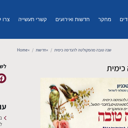
דים
מחקר
חדשות ואירועים
קשרי תעשייה
צרו 
שנה טובה מהפקולטה להנדסה כימית
»
חדשות
»
Home
כימית
לשי
עו
ב
ל