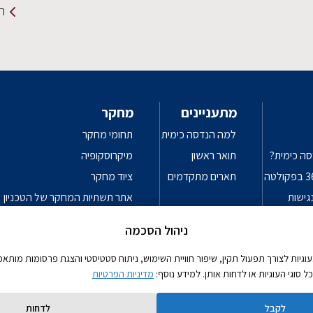
תמ
מתעניינים
מחקר
למה הנדסה כימית
תחומי מחקר
סה כימית?
תואר ראשון
מיקרוסקופיה
תארים מתקדמים
ציוד מחקר
גישות
אתר תשתיות המחקר של הטכניון
פרטיות
עקרונות מנחים לשימוש אחראי בכלי
ניהול הסכמה
יות לצורך תפעול תקין, שיפור חוויית השימוש, ניתוח סטטיסטי והצגת פרסומות מותאמו
סוגי העוגיות או לדחות אותן. למידע נוסף:
מדיניות הפרטיות
לקבל
לדחות