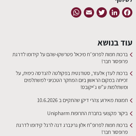
WhatsApp
Email
Twitter
LinkedIn
Facebook
עוד בנושא
ברכות חמות לפרופ״ח מיכאל פטרשקו-שהם על קידומו לדרגת
פרופסור חבר!
ברכות לעדן אלעזר, סטודנטית בפקולטה להנדסה כימית, על
זכייתה במקום הראשון ביום המחקר הטכניוני למשתלמים
ומשתלמות ע"ש ג'ייקובס!
תמונות מאירוע צהרי דיקן שהתקיים ב 10.6.2026
ביקור מקצועי בחברת התרופות Unipharm
ברכות חמות לפרופ"ח אלון גרינברג דנה לרגל קידומו לדרגת
פרופסור חבר!