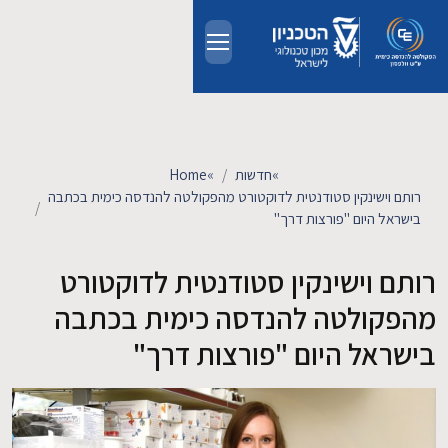
Skip to main conten
אודות
אנשים
»
חדשות
»
Home
רותם וישינקין סטודנטית לדוקטורט מהפקולטה להנדסה כימית בכתבה
לימודים
בישראל היום "פורצות דרך"
רותם וישינקין סטודנטית לדוקטורט
מחקר
מהפקולטה להנדסה כימית בכתבה
חדשות ואירועים
בישראל היום "פורצות דרך"
קשרי תעשייה
צרו קשר