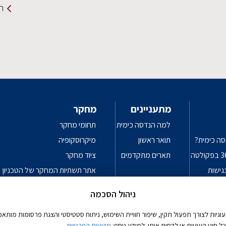
תמ
מתעניינים
מחקר
למה הנדסה כימית
תחומי מחקר
סה כימית?
תואר ראשון
מיקרוסקופיה
תארים מתקדמים
ציוד מחקר
גישות
אתר תשתיות המחקר של הטכניון
פרטיות
עקרונות מנחים לשימוש אחראי בכלי
ניהול הסכמה
יות לצורך תפעול תקין, שיפור חוויית השימוש, ניתוח סטטיסטי והצגת פרסומות מותאמו
סוגי העוגיות או לדחות אותן. למידע נוסף:
מדיניות הפרטיות