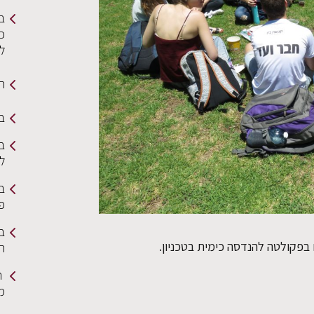
ב
כי
ל
תמ
בי
בר
ל
ב
פ
בר
הצ
ה
מ