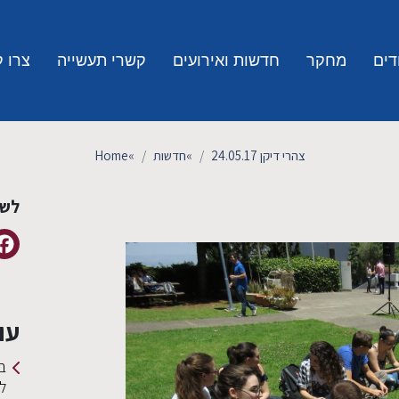
דים
מחקר
חדשות ואירועים
קשרי תעשייה
צרו 
צהרי דיקן 24.05.17
»
חדשות
»
Home
לשי
עו
ב
ל