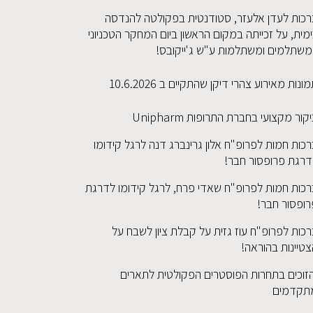
רכות לעדן אלעזר, סטודנטית בפקולטה להנדסה
מית, על זכייתה במקום הראשון ביום המחקר הטכניוני
משתלמים ומשתלמות ע"ש ג'ייקובס!
ונות מאירוע צהרי דיקן שהתקיים ב 10.6.2026
קור מקצועי בחברת התרופות Unipharm
כות חמות לפרופ"ח אלון גרינברג דנה לרגל קידומו
דרגת פרופסור חבר!
רכות חמות לפרופ"ח שאדי פרח, לרגל קידומו לדרגת
רופסור חבר!
כות לפרופ"ח עוז גזית על קבלת ציון לשבח על
טיינות בהוראה!
זוכים בתחרות הפוסטרים הפקולטית לתארים
תקדמים