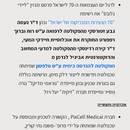
לרגל יום העצמאות ה-70 לישראל פרסם מגזין "ליידי
גלובס" את רשימת
"70 הצעירות המבריקות של ישראל"
ובהן
ד"ר נעמה
גבע זטורסקי מהפקולטה לרפואה ע"ש רות וברוך
רפפורט
החוקרת את אוכלוסיית חיידקי המעי,
ד"ר קירה רדינסקי מהפקולטה
למדעי המחשב
והדוקטורנטית אביגיל לנדמן מ
הפקולטה להנדסה כימית ע"ש וולפסון
שפיתחה
טכנולוגיה חדשנית לייצור דלק מימן. הרשימה כוללת
גם בוגרות טכניון ובהן מייסדת "נוראמי מדיקל" נורה
נוסייר ומייסדת חברת "זיקית" יעל ויזל
אקדמיה ותעשייה
חברת PixCell Medical , הקשורה לטכניון ומבוססת על
טכנולוגיה שפותחה על ידי פרופ'-משנה נתי קורין,