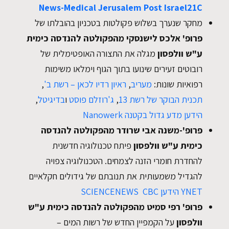
News-Medical
Jerusalem Post
Israel21C
מחקר שנערך בשלוש פקולטות בטכניון בהובלתו של
פרופ' אלכס לישנסקי מהפקולטה להנדסה כימית
ע"ש וולפסון
מגלה את התצורה האופטימלית של
רובוטים זעירים שינועו בתוך הגוף וימלאו משימות
רפואיות שונות:
מעריב
,
ראיון רדיו לכאן – רשת ב'
,
תכנית הבוקר של רשת 13
,
ג'רוזלם פוסט
ו
בדיגיטל
,
הידען
מדע גדול בקטנה
Nanowerk
פרופ'-משנה אבי שרודר
מהפקולטה להנדסה
כימית ע"ש וולפסון
פיתח טכנולוגיה חדשנית
להחדרת חומרי הזנה לצמחים. הטכנולוגיה צפויה
להגדיל משמעותית את תנובתם של גידולים חקלאיים
YNET
הידען
CBC
SCIENCENEWS
פרופ' רפי סמיט מהפקולטה להנדסה כימית ע"ש
וולפסון
על הקמפיין החדש של רשות המים –