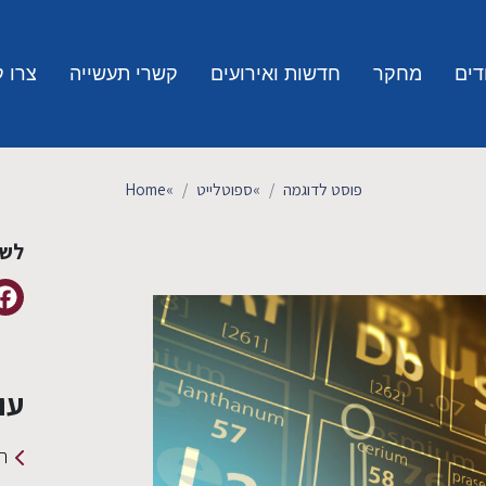
דים
מחקר
חדשות ואירועים
קשרי תעשייה
צרו 
פוסט לדוגמה
»
ספוטלייט
»
Home
לשי
עו
ה