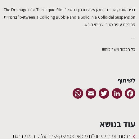
דריה שוביק ושרית רויזמן על עבודתן בנושא " The Drainage of a Thin Liquid Film
between a Colliding Bubble and a Solid in a Colloidal Suspension" בהנחיית
פרופ"מ עופר מנור ועמיחי חורש.
…
כל הכבוד ויישר כוח!!!
לשיתוף
WhatsApp
Email
Twitter
LinkedIn
Facebook
עוד בנושא
ברכות חמות לפרופ״ח מיכאל פטרשקו-שהם על קידומו לדרגת