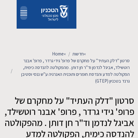
Skip 
אודות
אנשים
»
חדשות
»
Home
תיד" על מחקרם של פרופ' גידי גרדר , פרופ' אבנר
לימודים
ל לנדמן וד"ר חן דותן . מהפקולטה להנדסה כימית,
והנדסת חומרים ותוכנית האנרגיה ע"ש ננסי וסטיבן
מחקר
דלק העתיד" על מחקרם של
חדשות ואירועים
די גרדר , פרופ' אבנר רוטשילד,
קשרי תעשייה
דמן וד"ר חן דותן . מהפקולטה
כימית, הפקולטה למדע
צרו קשר