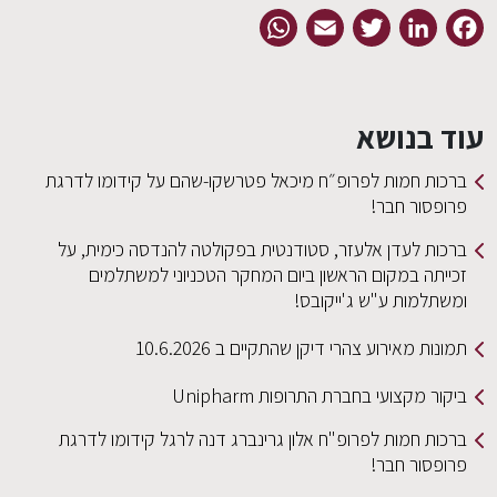
WhatsApp
Email
Twitter
LinkedIn
Facebook
עוד בנושא
ברכות חמות לפרופ״ח מיכאל פטרשקו-שהם על קידומו לדרגת
פרופסור חבר!
ברכות לעדן אלעזר, סטודנטית בפקולטה להנדסה כימית, על
זכייתה במקום הראשון ביום המחקר הטכניוני למשתלמים
ומשתלמות ע"ש ג'ייקובס!
תמונות מאירוע צהרי דיקן שהתקיים ב 10.6.2026
ביקור מקצועי בחברת התרופות Unipharm
ברכות חמות לפרופ"ח אלון גרינברג דנה לרגל קידומו לדרגת
פרופסור חבר!