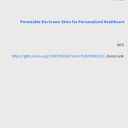
EN
Permeable Electronic Skins for Personalized Healthcare
בזום
https://gtiit.zoom.us/j/2390785016?omn=92839680221
Zoom Link: