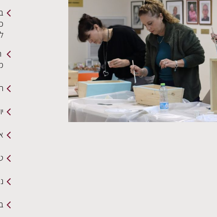
ב
כי
ל
ה
מ
תמ
י
א
טק
ננ
ב