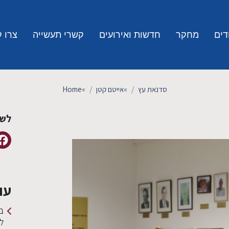
דים
מחקר
חדשות ואירועים
קשרי תעשייה
צרו 
סדנאת עץ
»
אייטם קטן
»
Home
לשי
עו
ב
ל