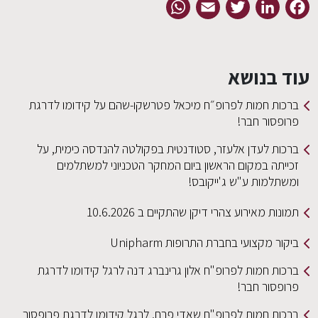
WhatsApp
Email
Twitter
LinkedIn
Facebook
עוד בנושא
ברכות חמות לפרופ״ח מיכאל פטרשקו-שהם על קידומו לדרגת
פרופסור חבר!
ברכות לעדן אלעזר, סטודנטית בפקולטה להנדסה כימית, על
זכייתה במקום הראשון ביום המחקר הטכניוני למשתלמים
ומשתלמות ע"ש ג'ייקובס!
תמונות מאירוע צהרי דיקן שהתקיים ב 10.6.2026
ביקור מקצועי בחברת התרופות Unipharm
ברכות חמות לפרופ"ח אלון גרינברג דנה לרגל קידומו לדרגת
פרופסור חבר!
ברכות חמות לפרופ"ח שאדי פרח, לרגל קידומו לדרגת פרופסור