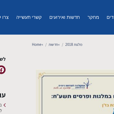
דים
מחקר
חדשות ואירועים
קשרי תעשייה
צרו 
מלגות 2018
»
חדשות
»
Home
לשי
עו
ב
ל