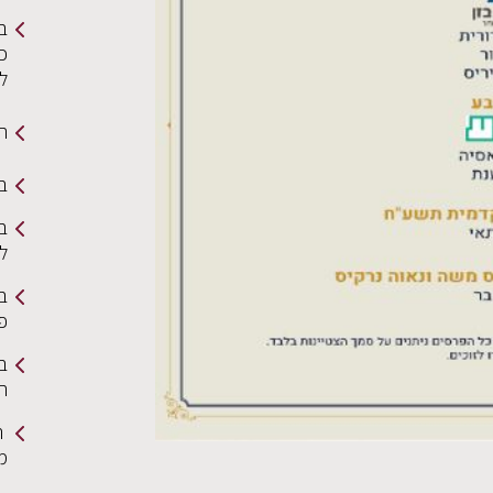
ב
כי
ל
תמ
בי
בר
ל
ב
פ
בר
הצ
ה
מ