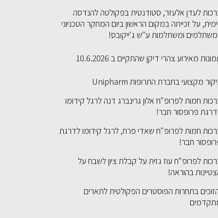
רכות לעדן אלעזר, סטודנטית בפקולטה להנדסה
מית, על זכייתה במקום הראשון ביום המחקר הטכניוני
משתלמים ומשתלמות ע"ש ג'ייקובס!
ונות מאירוע צהרי דיקן שהתקיים ב 10.6.2026
קור מקצועי בחברת התרופות Unipharm
כות חמות לפרופ"ח אלון גרינברג דנה לרגל קידומו
דרגת פרופסור חבר!
רכות חמות לפרופ"ח שאדי פרח, לרגל קידומו לדרגת
רופסור חבר!
כות לפרופ"ח עוז גזית על קבלת ציון לשבח על
טיינות בהוראה!
זוכים בתחרות הפוסטרים הפקולטית לתארים
תקדמים