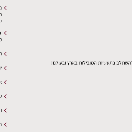
ב
כי
ל
ה
מ
תמ
השתלב בתעשיות המובילות בארץ ובעולם!
י
א
טק
ננ
ב