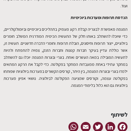
ועוד.
הנדסת תרופות ומערכות ביוכימיות
המגמה מאפשרת לבוגריה קבלת רקע מעמיק בתהליכים ביוכימיים וביומולקולריים,
כדי שיוכלו להשתלב באותו חלק של התעשיה הכימית המודרנית המשלב חומרים
ביולוגיים, ייצור תרופות וחיסונים, הובלת תרופות וחומרי הדברה חדשניים. תעשיה זו,
אשר כוללת עדיין בעיקר חברות קטנות וחברות הזנק, צפויה להתפתח ולהיות
לתעשיה המובילה במאה העשרים ואחת. בוגרי ובוגרות המגמה יוכלו גם להשתלב
במחקר עתידי באחת ממעבדות המחקר בפקולטה. כדי לקבל את הרקע המתאים
ילמדו בוגרי ובוגרות המגמה, בין היתר, קורסים הקשורים במערכות ביולוגיות שפותחו
בפקולטה עצמה, וקורסים שמציעה הפקולטה לביולוגיה. נושאי אפיון מערכות
ביולוגיות גם הוא כלול בלימודי המגמה.
לשיתוף
WhatsApp
Email
Twitter
LinkedIn
Facebook