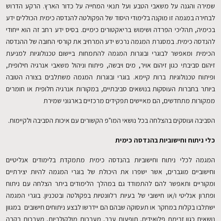
שמירה והגנה על משאבי הטבע ועל תנאי המחייה על כדור הארץ. הרקע הדרוש
לבחירה במגמה זו מוקנה בלימודי היסוד של הפקולטה להנדסה כימית הכוללים ידע
בכימיה, תהליכי הפרדה ושימוש בריאקטורים כימיים. בסיס ידע רחב זה הוא ייחודי
להנדסה כימית. במסגרת המגמה נרכש ידע המרחיב את קורסי החובה של ההנדסה
הכימית ומאפשר לבוגרי ובוגרות המגמה להתמחות ביישום טכנולוגיות למניעת
זיהום סביבתי כגון זיהום אויר, מים ויבשה, פיתוח וניהול משאבי אנרגיה חילופית,
ופיתוח טכנולוגיות ברות קיימא. בוגרי ובוגרות המגמה משתלבים בצורה הטובה
ביותר בחברות העוסקות בנושאים סביבתיים, במקורות אנרגיה חלופית או חומרים
ממקורות מתחדשים, הם מאיישים תפקידים מרכזיים בארגוני שמירת
הסביבה ועוסקים בהצלחה בכל נושאי המו"פ הקשורים עם איכות הסביבה ולקיימות.
כלי ניתוח וחישוביות בהנדסה כימית
המגמה לכלי ניתוח וחישוביות בהנדסה כימית מתמקדת בלימודים אנליטיים
וחישוביים מוגברים, אשר ישפרו את היכולת של בוגרי המגמה להיות יצירתיים
ומקוריים ותאפשר להם להתמודד גם במהלך הלימודים ביתר הצלחה עם ניתוח
ופתרון אנליטי ו/או חישובי של בעיות רלוונטיות בפקולטה ובטכניון. בוגרי המגמה
ישתלבו בקלות במחקר או תעסוקה שבהם הם יידרשו לבצע ניתוחים חישובים במגוון
נושאים כגון זרימת פלואידים, תופעות עבר, מערכות מולקולריות, מערכות בקרה