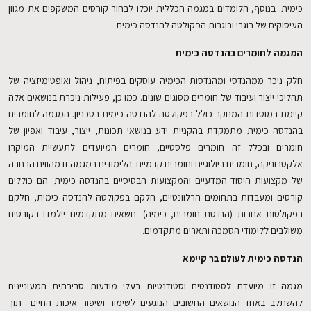
כימית. בנוסף, הלומדים במגמה הכללית יוכלו לבחור קורסים המשקפים את מגוון
העיסוקים של בוגרי ובוגרות הפקולטה להנדסה כימית.
EN
המגמה לחומרים בהנדסה כימית
חלק ניכר ממהנדסי ומהנדסות הכימיה עוסקים בפיתוח, ניהול ואופטימיזציה של
תהליכי ייצור ועיבוד של חומרים מסוגים שונים. כמו כן, פעילות ניכרת בנושאים אלה
קיימת במוסדות המחקר כולל בפקולטה להנדסה כימית בטכניון. המגמה לחומרים
בהנדסה כימית מתמקדת בהקניית ידע בנושאי תכונות, ייצור, עיבוד ואפיון של
חומרים ובכלל זה חומרים פלסטיים, חומרים המיועדים לתעשיית המיקרו
אלקטרוניקה, חומרים ביולוגיים וחומרים קרמיים. הלימודים במגמה זו מהווים הרחבה
של מקצועות היסוד המדעיים והמקצועות הבסיסיים בהנדסה כימית. הם כוללים
קורסים ומעבדות בתחומים הרלוונטיים, חלקם בפקולטה להנדסה כימית, חלקם
בפקולטות אחרות (הנדסת חומרים, כימיה). נושאים מתקדמים יילמדו בקורסים
משולבים ללימודי הסמכה ותארים מתקדמים.
הנדסה כימית לעולם בר קיימא
מגמה זו מיועדת לסטודנטים וסטודנטיות בעלי מודעות סביבתית המעוניינים
להשתלב באחד הנושאים החשובים הנוגעים לשימור ושיפור איכות החיים תוך