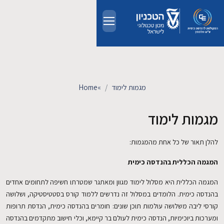
Skip to main conten
אודות
אנשים
מגמות לימוד
»
Home
לימודים
מגמות לימוד
מחקר
להלן תאור של כל אחת מהמגמות:
המגמה הכללית בהנדסה כימית
חדשות ואירועים
המגמה הכללית היא מסלול לימוד מגוון ומאתגר שמטרתו חשיפה לתחומים אחדים
קשרי תעשייה
בהנדסה כימית. הלומדים במסלול זה נדרשים ללמוד קורס בסטטיסטיקה, ושלושה
קורסי ליבה משלושה עולמות תוכן שונים: חומרים בהנדסה כימית, הנדסת תרופות
ומערכות ביוכימיות, הנדסה כימית לעולם בר קיימא, וכלי חישוב מתקדמים בהנדסה
צרו קשר