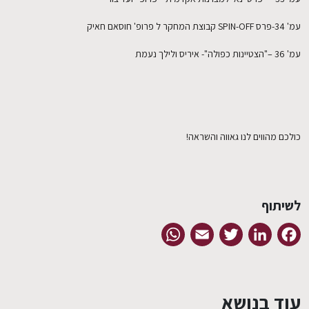
עמ' 34-פרס SPIN-OFF קבוצת המחקר ל פרופ' חוסאם חאיק
עמ' 36 –"הצטיינות כפולה"- איריס ולילך נעמת
כולכם מהווים לנו גאווה והשראה!
לשיתוף
WhatsApp
Email
Twitter
LinkedIn
Facebook
עוד בנושא