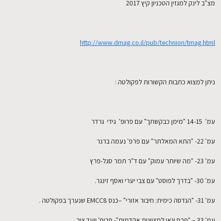
מצ"ב לינק למגזין הטכניון קיץ 2017
http://www.dmag.co.il/pub/technion/tmag.html
ניתן למצוא כתבות הקשורות לפקולטה :
עמ' 14-15 "מימן כבקשתך" עם פרופ' גידי גרדר
עמ' 22- "התא המאלתר" עם פרפ' נעמה ברנר
עמ' 23- "מה שיותר עמוק" עם ד"ר תמר סגל-פרץ
עמ' 30- "בדרך לפוסט" עם צבי יערי ואסף זינגר.
עמ' 31- "הנדסה כימית: חיבור אזורי" –כנס EMCC8 שנערך בפקולטה .
עמ' 33 – "פרס ינאי למצוינות אקדמית"- פרופ' יועד צור