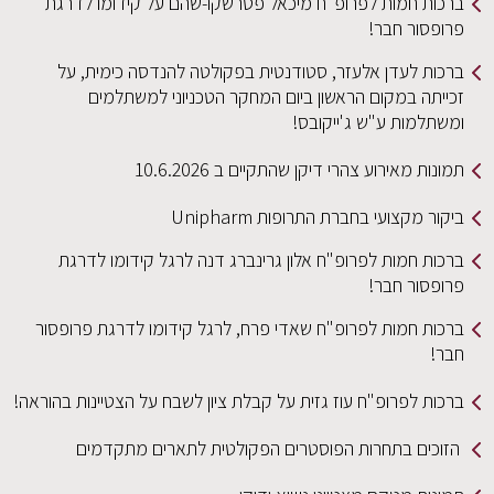
ברכות חמות לפרופ״ח מיכאל פטרשקו-שהם על קידומו לדרגת
פרופסור חבר!
ברכות לעדן אלעזר, סטודנטית בפקולטה להנדסה כימית, על
זכייתה במקום הראשון ביום המחקר הטכניוני למשתלמים
ומשתלמות ע"ש ג'ייקובס!
תמונות מאירוע צהרי דיקן שהתקיים ב 10.6.2026
ביקור מקצועי בחברת התרופות Unipharm
ברכות חמות לפרופ"ח אלון גרינברג דנה לרגל קידומו לדרגת
פרופסור חבר!
ברכות חמות לפרופ"ח שאדי פרח, לרגל קידומו לדרגת פרופסור
חבר!
ברכות לפרופ"ח עוז גזית על קבלת ציון לשבח על הצטיינות בהוראה!
הזוכים בתחרות הפוסטרים הפקולטית לתארים מתקדמים