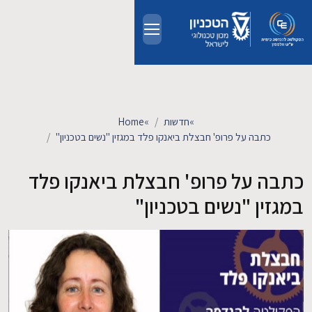
Skip to main conten
אודות
אנשים
»
חדשות
»
Home
כתבה על פרופ' חבצלת ביאנקו פלד במגזין "נשים בטכניון"
לימודים
כתבה על פרופ' חבצלת ביאנקו פלד
מחקר
במגזין "נשים בטכניון"
חדשות ואירועים
קשרי תעשייה
צרו קשר