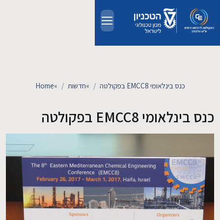
Skip to main conten
אודות
אנשים
כנס בינלאומי EMCC8 בפקולטה
»
חדשות
»
Home
לימודים
כנס בינלאומי EMCC8 בפקולטה
מחקר
חדשות ואירועים
קשרי תעשייה
צרו קשר