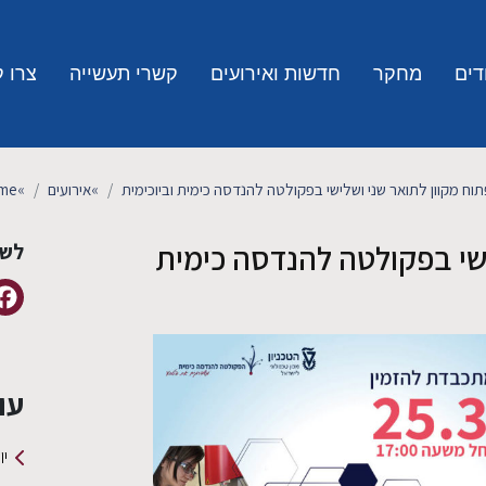
דים
מחקר
חדשות ואירועים
קשרי תעשייה
צרו 
פתוח מקוון לתואר שני ושלישי בפקולטה להנדסה כימית וביוכימית
»
אירועים
»
me
ישי בפקולטה להנדסה כימית
לשי
עו
יו