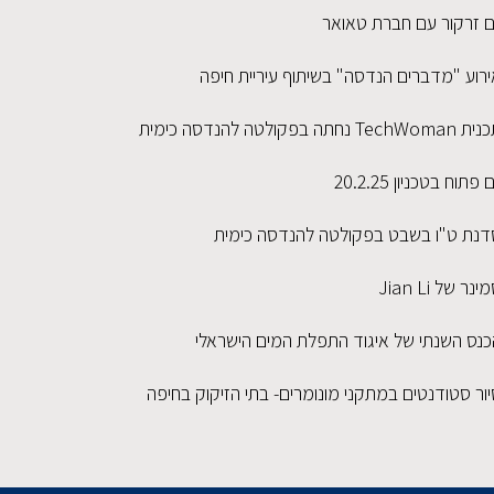
ום זרקור עם חברת טאואר
ירוע "מדברים הנדסה" בשיתוף עיריית חיפה
TechWoma נחתה בפקולטה להנדסה כימית
ם פתוח בטכניון 20.2.25
דנת ט"ו בשבט בפקולטה להנדסה כימית
ינר של Jian Li
כנס השנתי של איגוד התפלת המים הישראלי
ור סטודנטים במתקני מונומרים- בתי הזיקוק בחיפה