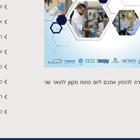
י
א
תכנית n
יו
ס
סמ
ת להזמין אתכם ליום פתוח מקוון לתואר שני
ה
סי