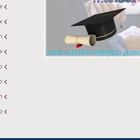
י
א
תכנית n
יו
ס
סמ
ה
סי