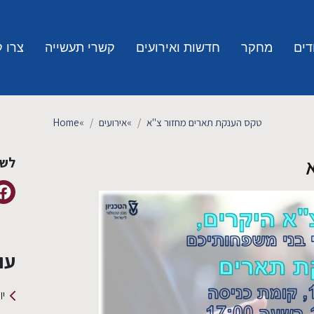
דים
מחקר
חדשות ואירועים
קשרי תעשייה
צרו 
טקס הענקת תארים מחזור צ"א
»
אירועים
»
Home
לשי
עו
יו