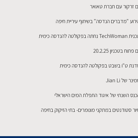
ום זרקור עם חברת טאואר
ירוע "מדברים הנדסה" בשיתוף עיריית חיפה
TechWoma נחתה בפקולטה להנדסה כימית
ם פתוח בטכניון 20.2.25
דנת ט"ו בשבט בפקולטה להנדסה כימית
ינר של Jian Li
כנס השנתי של איגוד התפלת המים הישראלי
ור סטודנטים במתקני מונומרים- בתי הזיקוק בחיפה