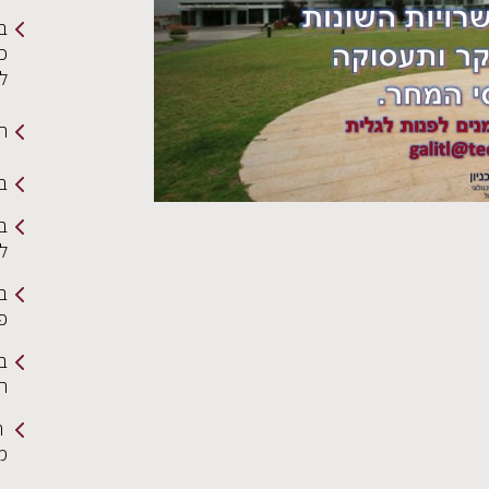
ב
כי
ל
תמ
בי
בר
ל
ב
פ
בר
הצ
ה
מ