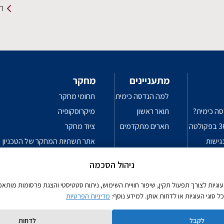
תמ
מתעניינים
מחקר
למה הנדסה כימית
תחומי מחקר
סה כימית?
תואר ראשון
מיקרוסקופיה
תארים מתקדמים
ציוד מחקר
גישות
אתר תשתיות המחקר של הטכניון
פרטיות
עקרונות מנחים לשימוש אחראי בכלי
ניהול הסכמה
יות לצורך תפעול תקין, שיפור חוויית השימוש, ניתוח סטטיסטי והצגת פרסומות מותאמו
סוגי העוגיות או לדחות אותן. למידע נוסף:
מדיניות הפרטיות
לקבל
לדחות