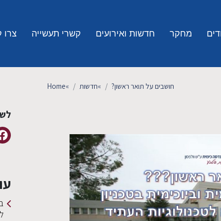
דים
מחקר
חדשות ואירועים
קשרי תעשייה
צרו 
חושבים על תואר ראשון?
»
חדשות
»
Home
לשי
עו
ב
ל