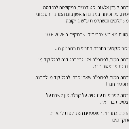
רכות לעדן אלעזר, סטודנטית בפקולטה להנדסה
מית, על זכייתה במקום הראשון ביום המחקר הטכניוני
משתלמים ומשתלמות ע"ש ג'ייקובס!
ונות מאירוע צהרי דיקן שהתקיים ב 10.6.2026
קור מקצועי בחברת התרופות Unipharm
כות חמות לפרופ"ח אלון גרינברג דנה לרגל קידומו
דרגת פרופסור חבר!
רכות חמות לפרופ"ח שאדי פרח, לרגל קידומו לדרגת
רופסור חבר!
כות לפרופ"ח עוז גזית על קבלת ציון לשבח על
טיינות בהוראה!
זוכים בתחרות הפוסטרים הפקולטית לתארים
תקדמים