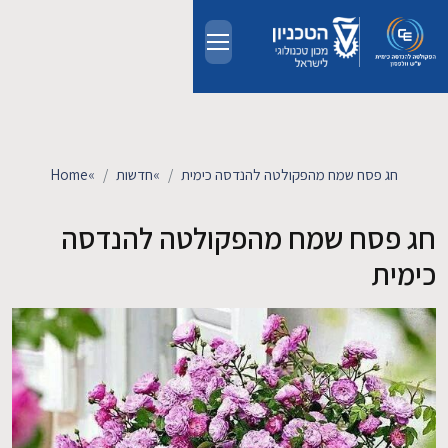
Skip to main conten
אודות
אנשים
חג פסח שמח מהפקולטה להנדסה כימית
»
חדשות
»
Home
לימודים
חג פסח שמח מהפקולטה להנדסה
כימית
מחקר
חדשות ואירועים
קשרי תעשייה
צרו קשר