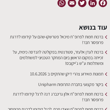
WhatsApp
Email
Twitter
LinkedIn
Facebook
עוד בנושא
ברכות חמות לפרופ״ח מיכאל פטרשקו-שהם על קידומו לדרגת
פרופסור חבר!
ברכות לעדן אלעזר, סטודנטית בפקולטה להנדסה כימית, על
זכייתה במקום הראשון ביום המחקר הטכניוני למשתלמים
ומשתלמות ע"ש ג'ייקובס!
תמונות מאירוע צהרי דיקן שהתקיים ב 10.6.2026
ביקור מקצועי בחברת התרופות Unipharm
ברכות חמות לפרופ"ח אלון גרינברג דנה לרגל קידומו לדרגת
פרופסור חבר!
ברכות חמות לפרופ"ח שאדי פרח, לרגל קידומו לדרגת פרופסור