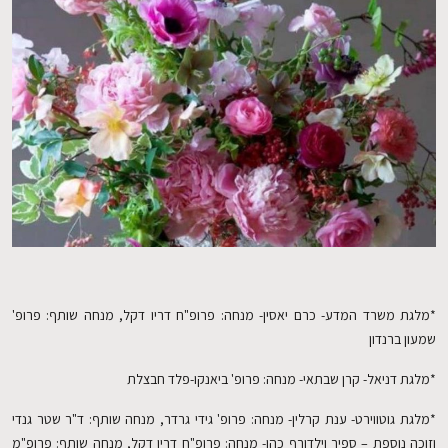
EN
*מלגת משרד המדע- כרם יאסין- מנחה: פרופ"ח דריו דקל, מנחה שותף: פרופ'
שמעון ברנדון
*מלגת דניאל- קרן שבתאי- מנחה: פרופ' ביאנקו-פלד חבצלת
*מלגת גוטווירט- ענת קרלין- מנחה: פרופ' גידי גרדר, מנחה שותף: ד"ר שטר גנדי
וזוכה נוספת – ספיר וילדורף כהן- מנחה: פרופ"ח דריו דקל, מנחה שותף: פרופ"מ