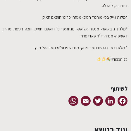
דיזנדרוק צ'ארלס
*מלגת ג'ייקובס- מוחמד חטיב- מנחה: פרופ' חוסאם חאיק
*מלגת ניובאואר- מנסור אליאס- מנחה:פרופ' חואסם חאיק וזוכה נוספת מהרן
דאעיפה- מנחה: ד"ר שאדי פרח
* מלגת רשות המים-תמר יצחק- מנחה: פרופ"מ תמר סגל פרץ
כל הכבוד!!!
לשיתוף
WhatsApp
Email
Twitter
LinkedIn
Facebook
עוד בנושא