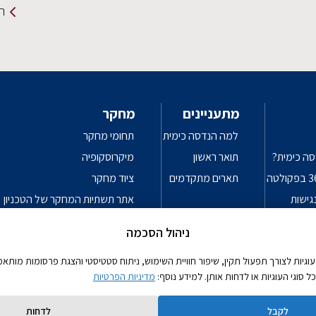
תמ
מתעניינים
מחקר
למה הנדסה כימית
תחומי מחקר
סה כימית?
תואר ראשון
מיקרוסקופיה
תארים מתקדמים
ציוד מחקר
גישות
אתר תשתיות המחקר של הטכניון
פרטיות
עקרונות מנחים לשימוש אחראי בכלי
ניהול הסכמה
יות לצורך תפעול תקין, שיפור חוויית השימוש, ניתוח סטטיסטי והצגת פרסומות מותאמו
סוגי העוגיות או לדחות אותן. למידע נוסף:
מדיניות הפרטיות
לקבל
לדחות