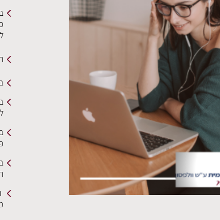
ב
כי
ל
תמ
בי
בר
ל
ב
פ
בר
הצ
ה
מ