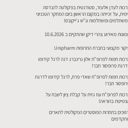
רכות לעדן אלעזר, סטודנטית בפקולטה להנדסה
מית, על זכייתה במקום הראשון ביום המחקר הטכניוני
משתלמים ומשתלמות ע"ש ג'ייקובס!
ונות מאירוע צהרי דיקן שהתקיים ב 10.6.2026
קור מקצועי בחברת התרופות Unipharm
כות חמות לפרופ"ח אלון גרינברג דנה לרגל קידומו
דרגת פרופסור חבר!
רכות חמות לפרופ"ח שאדי פרח, לרגל קידומו לדרגת
רופסור חבר!
כות לפרופ"ח עוז גזית על קבלת ציון לשבח על
טיינות בהוראה!
זוכים בתחרות הפוסטרים הפקולטית לתארים
תקדמים