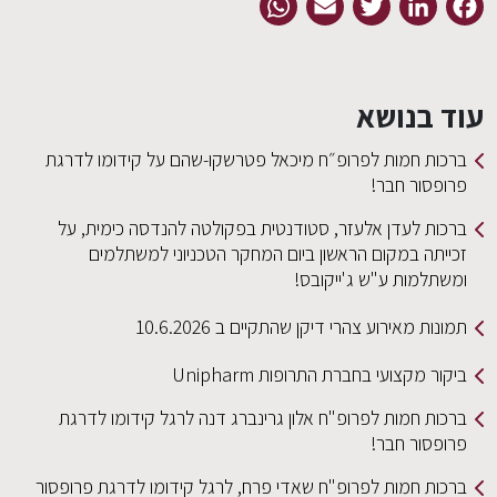
WhatsApp
Email
Twitter
LinkedIn
Facebook
עוד בנושא
ברכות חמות לפרופ״ח מיכאל פטרשקו-שהם על קידומו לדרגת
פרופסור חבר!
ברכות לעדן אלעזר, סטודנטית בפקולטה להנדסה כימית, על
זכייתה במקום הראשון ביום המחקר הטכניוני למשתלמים
ומשתלמות ע"ש ג'ייקובס!
תמונות מאירוע צהרי דיקן שהתקיים ב 10.6.2026
ביקור מקצועי בחברת התרופות Unipharm
ברכות חמות לפרופ"ח אלון גרינברג דנה לרגל קידומו לדרגת
פרופסור חבר!
ברכות חמות לפרופ"ח שאדי פרח, לרגל קידומו לדרגת פרופסור