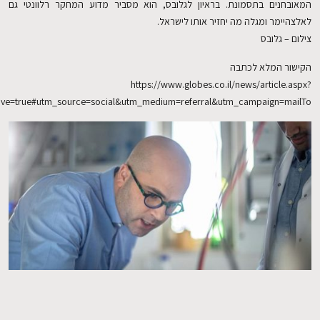
ון לגלובס, הוא מסביר מדוע המחקר רלוונטי גם
אותו לישראל.
EN
https://www.globes
did=1001494723&responsive=true#utm_source=social&utm_medium=referr